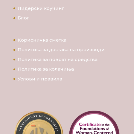
Лидерски коучинг
Блог
Корисничка сметка
Политика за достава на производи
Политика за поврат на средства
Политика за колачиња
Услови и правила