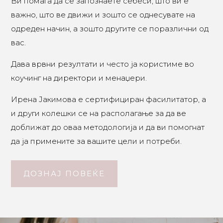
Ви помага да се запознаете себеси, што ви е
важно, што ве движи и зошто се однесувате на
одреден начин, а зошто другите се поразлични од
вас.
Дава врвни резултати и често ја користиме во
коучинг на директори и менаџери.
Ирена Јакимова е сертифициран фасилитатор, а
и други колешки се на располагање за да ве
доближат до оваа методологија и да ви помогнат
да ја примените за вашите цели и потреби.
ДОЗНАЈ ПОВЕЌЕ