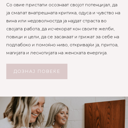
Со овие пристапи осознаат својот потенцијал, да
ја смалат внатрешната критика, одуса и чувство на
вина или недоволностда ја најдат страста во
својата работа, да исчекорат кон своите желби,
повици и цели, да се засакаат и грижат за себе на
подлабоко и помоќно ниво, откривајќи ја, притоа,
магијата и леснотијата на женската енергија.
ДОЗНАЈ ПОВЕЌЕ