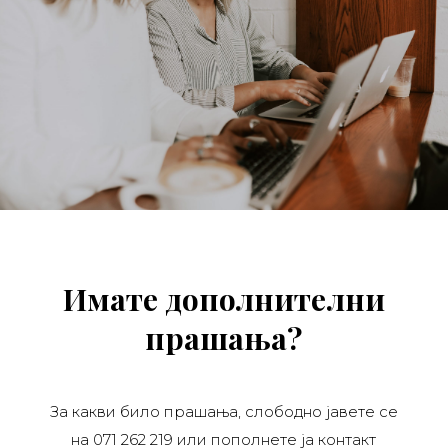
Имате дополнителни
прашања?
За какви било прашања, слободно јавете се
на 071 262 219 или пополнете ја контакт