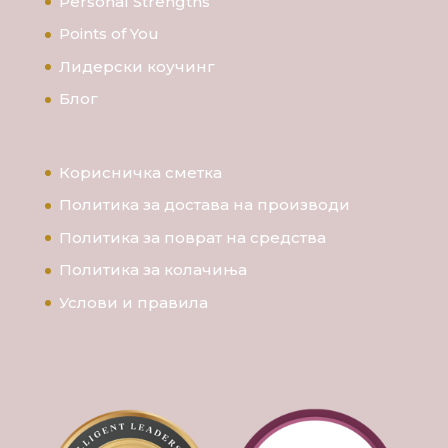
Personal Strengths
Points of You
Лидерски коучинг
Блог
Корисничка сметка
Политика за достава на производи
Политика за поврат на средства
Политика за колачиња
Услови и правила