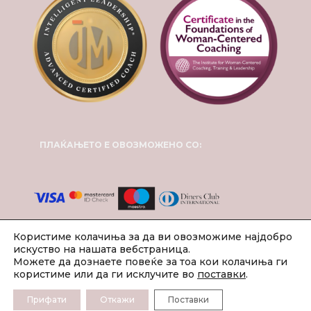
ПЛАЌАЊЕТО Е ОВОЗМОЖЕНО СО:
Користиме колачиња за да ви овозможиме најдобро
искуство на нашата вебстраница.
Можете да дознаете повеќе за тоа кои колачиња ги
користиме или да ги исклучите во
поставки
.
Прифати
Откажи
Поставки
2024 © Инспирит Коучинг