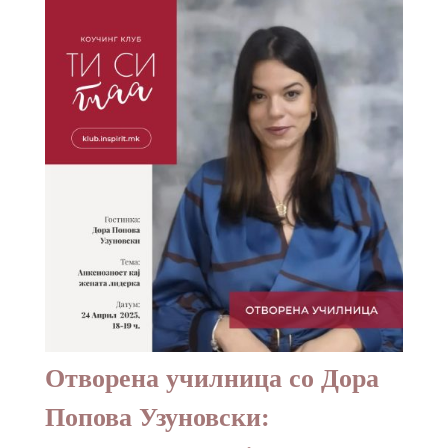
Отворена училница со Дора
Попова Узуновски: