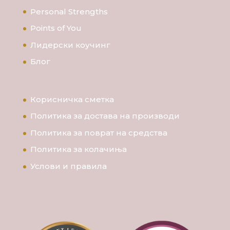
Personal Strengths
Points of You
Лидерски коучинг
Блог
Корисничка сметка
Политика за достава на производи
Политика за поврат на средства
Политика за колачиња
Услови и правила