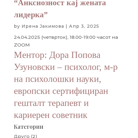
“Анксиозност кај жената
лидерка”
by
Ирена Јакимова
|
Апр 3, 2025
24.04.2025 (четврток), 18.00-19:00 часот на
ZOOM
Ментор: Дора Попова
Узуновски – психолог, м-р
на психолошки науки,
европски сертифициран
гешталт терапевт и
кариерен советник
Категории
Друго
(2)