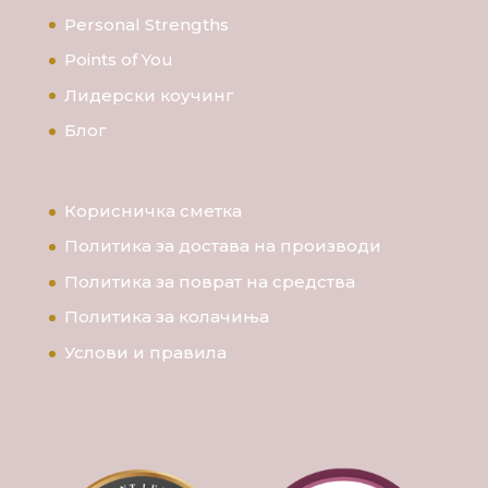
Personal Strengths
Points of You
Лидерски коучинг
Блог
Корисничка сметка
Политика за достава на производи
Политика за поврат на средства
Политика за колачиња
Услови и правила