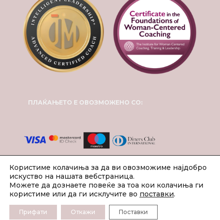
ПЛАЌАЊЕТО Е ОВОЗМОЖЕНО СО:
Користиме колачиња за да ви овозможиме најдобро
искуство на нашата вебстраница.
Можете да дознаете повеќе за тоа кои колачиња ги
користиме или да ги исклучите во
поставки
.
Прифати
Откажи
Поставки
2024 © Инспирит Коучинг