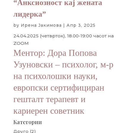
“Анксиозност кај жената
лидерка”
by
Ирена Јакимова
|
Апр 3, 2025
24.04.2025 (четврток), 18.00-19:00 часот на
ZOOM
Ментор: Дора Попова
Узуновски – психолог, м-р
на психолошки науки,
европски сертифициран
гешталт терапевт и
кариерен советник
Категории
Друго
(2)