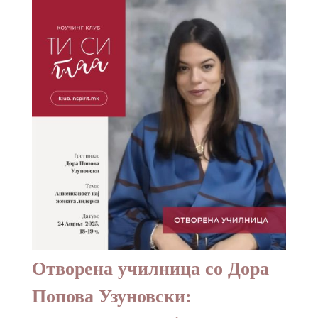
Отворена училница со Дора
Попова Узуновски: