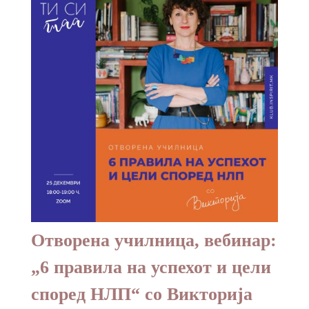
Отворена училница, вебинар:
„6 правила на успехот и цели
според НЛП“ со Викторија