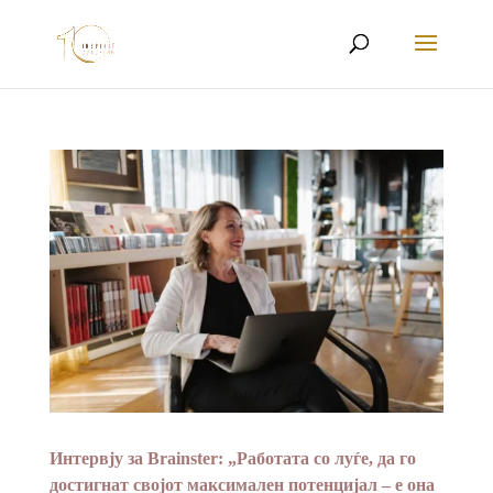
Интервју за Brainster: „Работата со луѓе, да го
достигнат својот максимален потенцијал – е она