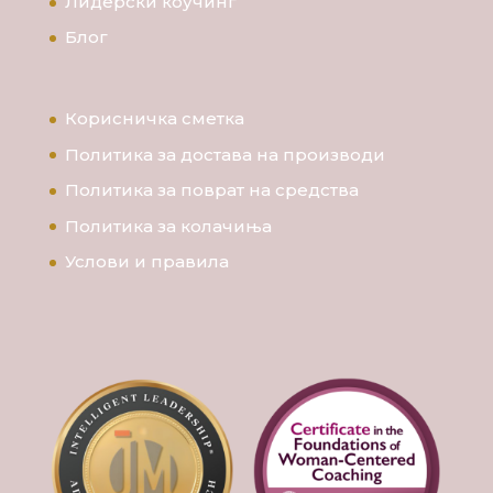
Лидерски коучинг
Блог
Корисничка сметка
Политика за достава на производи
Политика за поврат на средства
Политика за колачиња
Услови и правила