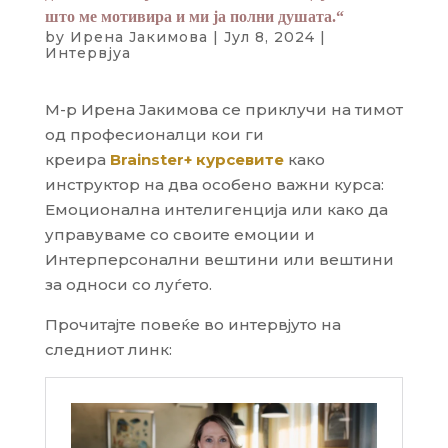
што ме мотивира и ми ја полни душата.“
by
Ирена Јакимова
|
Јул 8, 2024
|
Интервјуа
М-р Ирена Јакимова се приклучи на тимот
од професионалци кои ги
креира
Brainster+ курсевите
како
инструктор на два особено важни курсa:
Емоционална интелигенција или како да
управуваме со своите емоции и
Интерперсонални вештини или вештини
за односи со луѓето.
Прочитајте повеќе во интервјуто на
следниот линк: