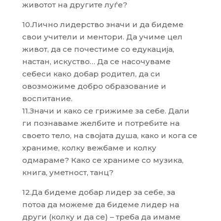
животот на другите луѓе?
10.Лично лидерство значи и да бидеме
свои учители и ментори. Да учиме цел
живот, да се почестиме со едукација,
настан, искуство… Да се насочуваме
себеси како добар родител, да си
овозможиме добро образование и
воспитание.
11.Значи и како се грижиме за себе. Дали
ги познаваме желбите и потребите на
своето тело, на својата душа, како и кога се
храниме, колку вежбаме и колку
одмараме? Како се храниме со музика,
книга, уметност, танц?
12.Да бидеме добар лидер за себе, за
потоа да можеме да бидеме лидер на
други (колку и да се) – треба да имаме