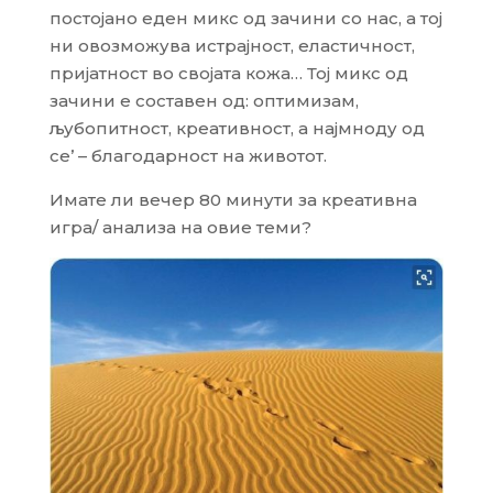
постојано еден микс од зачини со нас, а тој
ни овозможува истрајност, еластичност,
пријатност во својата кожа… Тој микс од
зачини е составен од: оптимизам,
љубопитност, креативност, а најмноду од
се’ – благодарност на животот.
Имате ли вечер 80 минути за креативна
игра/ анализа на овие теми?