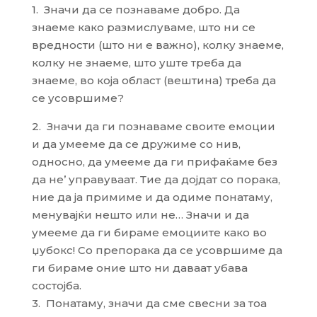
1. Значи да се познаваме добро. Да
знаеме како размислуваме, што ни се
вредности (што ни е важно), колку знаеме,
колку не знаеме, што уште треба да
знаеме, во која област (вештина) треба да
се усовршиме?
2. Значи да ги познаваме своите емоции
и да умееме да се дружиме со нив,
односно, да умееме да ги прифаќаме без
да не’ управуваат. Тие да дојдат со порака,
ние да ја примиме и да одиме понатаму,
менувајќи нешто или не… Значи и да
умееме да ги бираме емоциите како во
џубокс! Со препорака да се усовршиме да
ги бираме оние што ни даваат убава
состојба.
3. Понатаму, значи да сме свесни за тоа