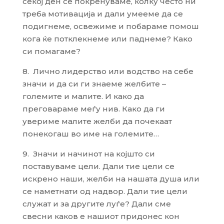
секој ден се покренуваме, колку често ни
треба мотивација и дали умееме да се
подигнеме, освежиме и побараме помош
кога ќе потклекнеме или паднеме? Како
си помагаме?
8. Лично лидерство или водство на себе
значи и да си ги знаеме желбите –
големите и малите. И како да
преговараме меѓу нив. Како да ги
увериме малите желби да почекаат
понекогаш во име на големите…
9. Значи и начинот на којшто си
поставуваме цели. Дали тие цели се
искрено наши, желби на нашата душа или
се наметнати од надвор. Дали тие цели
служат и за другите луѓе? Дали сме
свесни каков е нашиот придонес кон