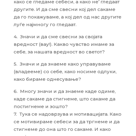
како се гледаме себеси, а како не’ гледаат
другите. И да сме свесни кој дел сакаме
да го покажуваме, а кој дел од нас другите
луѓе најмногу го гледаат.
4. Значи и да сме свесни за својата
вредност (вау!). Какво чувство имаме за
себе, за нашата вредност во светот?
5. Значи и да знаеме како управуваме
(владееме) со себе, како носиме одлуки,
како бираме однесување?
6. Многу значи и да знаеме каде одиме,
каде сакаме да стигнеме, што сакаме да
постигнеме и зошто?
7. Тука се надоврзува и мотивацијата. Како
се мотивираме себеси за да тргнеме и да
стигнеме до она што го сакаме. И како