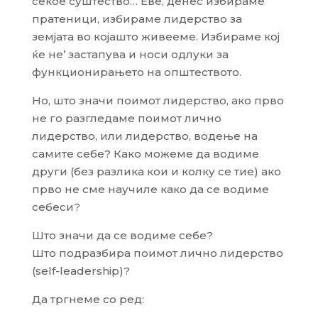
секое суштество… Еве, денес избираме
пратеници, избираме лидерство за
земјата во којашто живееме. Избираме кој
ќе не’ застапува и носи одлуки за
функционирањето на општеството.
Но, што значи поимот лидерство, ако прво
не го разгледаме поимот лично
лидерство, или лидерство, водење на
самите себе? Како можеме да водиме
други (без разлика кои и колку се тие) ако
прво не сме научиле како да се водиме
себеси?
Што значи да се водиме себе?
Што подразбира поимот лично лидерство
(self-leadership)?
Да тргнеме со ред: