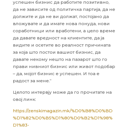
успешен бизнис да работите позитивно,
да не зависите од политичка партија, да не
должите и да не ви должат, постојано да
вложувате и да имате нова понуда, нови
соработници или вработени, а цело време
да давате вредност на клиентите, да ја
видите и осетите во реалност причината
за која што постои вашиот бизнис, да
давате некому нешто на пазарот што го
прави нивниот бизнис или живот подобар
– да, мојот бизнис е успешен. И тоа е
радост за мене.“
Целото интервју може да го прочитате на
овој линк:
https://zenskimagazin.mk/%D0%B8%D0%BD
%D1%82%D0%B5%D1%80%D0%B2%D1%98%
D1%83-