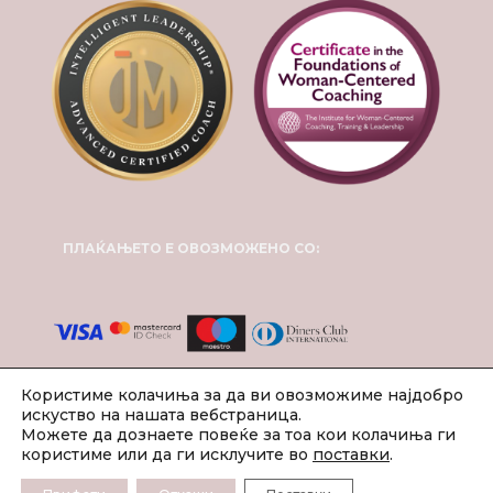
ПЛАЌАЊЕТО Е ОВОЗМОЖЕНО СО:
Користиме колачиња за да ви овозможиме најдобро
искуство на нашата вебстраница.
Можете да дознаете повеќе за тоа кои колачиња ги
користиме или да ги исклучите во
поставки
.