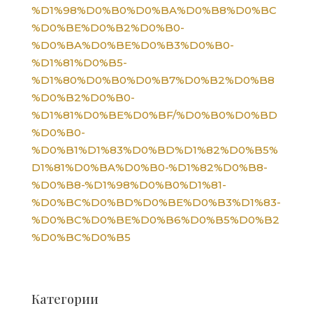
%D1%98%D0%B0%D0%BA%D0%B8%D0%BC
%D0%BE%D0%B2%D0%B0-
%D0%BA%D0%BE%D0%B3%D0%B0-
%D1%81%D0%B5-
%D1%80%D0%B0%D0%B7%D0%B2%D0%B8
%D0%B2%D0%B0-
%D1%81%D0%BE%D0%BF/%D0%B0%D0%BD
%D0%B0-
%D0%B1%D1%83%D0%BD%D1%82%D0%B5%
D1%81%D0%BA%D0%B0-%D1%82%D0%B8-
%D0%B8-%D1%98%D0%B0%D1%81-
%D0%BC%D0%BD%D0%BE%D0%B3%D1%83-
%D0%BC%D0%BE%D0%B6%D0%B5%D0%B2
%D0%BC%D0%B5
Категории