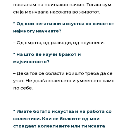
постапам на поинаков начин. Тогаш сум
си ја менувала насоката во животот.
* Од кои негативни искуства во животот
најмногу научивте?
– Од смртта, од разводи, од неуспеси.
* На што Ве научи бракот и
мајчинството?
– Дека тоа се области коишто треба да се
учат. Не доаѓа знаењето и умеењето само
по себе.
* Имате богато искуства и на работа со
колективи. Кои се болките од мои
страдаат колективите или тимската