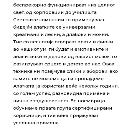
беспрекорно функционираат низ целиот
свет, од корпорации до училишта.
Светските компании го применуваат
бидејќи алатките се универзални,
креативни и лесни, а длабоки и моќни.
Тие со леснотија отвораат врати и фиоки
во нашиот ум, ги будат и емотивните и
аналитичките делови од нашиот мозок, го
разигруваат срцето и детето во нас. Оваа
техника ни позајмува слики и зборови, ако
самите не можеме да ги пронајдеме.
Алатката ја користам веќе неколку години,
со голем успех, разновидна примена и
лична воодушевеност. Во ноември ја
обучивме првата група сертифицирани
корисници, и тие веќе пријавуваат
успешна примена.