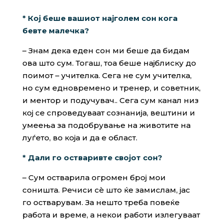
* Кој беше вашиот најголем сон кога
бевте малечка?
– Знам дека еден сон ми беше да бидам
ова што сум. Тогаш, тоа беше најблиску до
поимот – учителка. Сега не сум учителка,
но сум едновремено и тренер, и советник,
и ментор и подучувач.. Сега сум канал низ
кој се спроведуваат сознанија, вештини и
умеења за подобрување на животите на
луѓето, во која и да е област.
* Дали го остваривте својот сон?
– Сум остварила огромен број мои
соништа. Речиси сѐ што ќе замислам, јас
го остварувам. За нешто треба повеќе
работа и време, а некои работи излегуваат