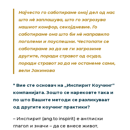
Најчесто го саботираме оној дел од нас
што нè заплашува, што го загрозува
нашиот комфор, секојдневие. Го
саботираме она што би нè направило
поголеми и поуспешни. Честопати се
саботираме за да не ги загрозиме
другите, поради стравот од осуда,
поради стравот за да не останеме сами,
вели Јакимова
* Вие сте основач на „Инспирит Коучинг“
компанијата. Зошто се нарековте така и
по што Вашите методи се разликуваат
од другите коучинг практики?
– Инспирит (ang.to inspirit) е англиски
глагол и значи – да се внесе живот,