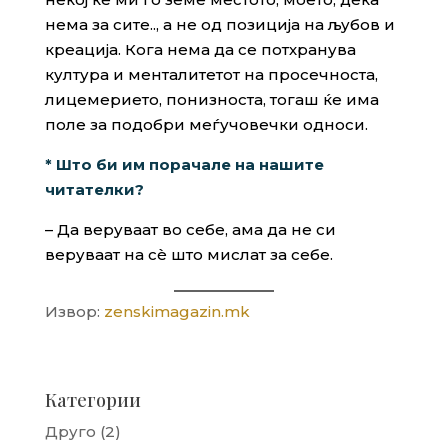
нема за сите.., а не од позиција на љубов и
креација. Кога нема да се потхранува
култура и менталитетот на просечноста,
лицемерието, понизноста, тогаш ќе има
поле за подобри меѓучовечки односи.
* Што би им порачале на нашите
читателки?
– Да веруваат во себе, ама да не си
веруваат на сѐ што мислат за себе.
Извор:
zenskimagazin.mk
Категории
Друго
(2)