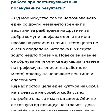
работа при постигнувањето на
посакуваните резултати?
– Од мое искуство, тоа се непознавањето
едни со други, немањето тренинг и
вештини за разбирање на другите, за
добра комуникација, за одење во иста
насока на различен начин. Често целта не
е јасно споделена, исто така и мисијата,
зошто нешто правиме. Повеќе внимание
се обрнува не техничка едукација (знаење
на професијата, описот на работното
место) отколку на човечките вештини и
способности.
Кај нас постои цела една култура на борба,
натпревар, а не соработка. За успех
потребно е да се има и од двете. Обично
се тргнува од позиција на стравот – дека
некој ќе ми го земе местото, моето, дека