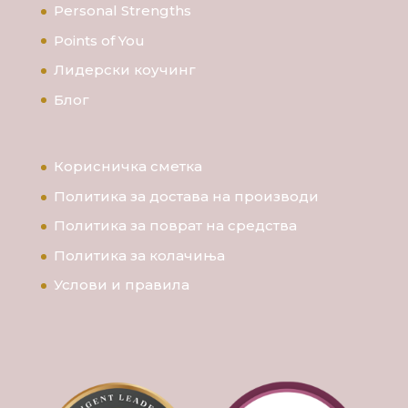
Personal Strengths
Points of You
Лидерски коучинг
Блог
Корисничка сметка
Политика за достава на производи
Политика за поврат на средства
Политика за колачиња
Услови и правила