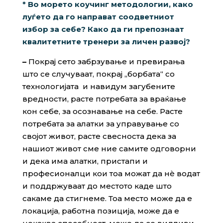
* Во морето коучинг методологии, како
луѓето да го направат соодветниот
избор за себе? Како да ги препознаат
квалитетните тренери за личен развој
?
–
Покрај сето забрзување и превирања
што се случуваат, покрај „борбата“ со
технологијата и навидум загубените
вредности, расте потребата за враќање
кон себе, за осознавање на себе. Расте
потребата за алатки за управување со
својот живот, расте свесноста дека за
нашиот живот сме ние самите одговорни
и дека има алатки, пристапи и
професионалци кои тоа можат да нè водат
и поддржуваат до местото каде што
сакаме да стигнеме. Тоа место може да е
локација, работна позиција, може да е