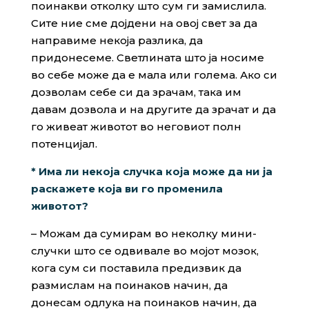
поинакви отколку што сум ги замислила.
Сите ние сме дојдени на овој свет за да
направиме некоја разлика, да
придонесеме. Светлината што ја носиме
во себе може да е мала или голема. Ако си
дозволам себе си да зрачам, така им
давам дозвола и на другите да зрачат и да
го живеат животот во неговиот полн
потенцијал.
* Има ли некоја случка која може да ни ја
раскажете која ви го променила
животот?
– Можам да сумирам во неколку мини-
случки што се одвивале во мојот мозок,
кога сум си поставила предизвик да
размислам на поинаков начин, да
донесам одлука на поинаков начин, да