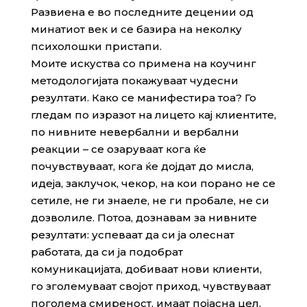
Развиена е во последните децении од
минатиот век и се базира на неколку
психолошки пристапи.
Моите искуства со примена на коучинг
методологијата покажуваат чудесни
резултати. Како се манифестира тоа? Го
гледам по изразот на лицето кај клиентите,
по нивните невербални и вербални
реакции – се озаруваат кога ќе
почувствуваат, кога ќе дојдат до мисла,
идеја, заклучок, чекор, на кои порано не се
сетиле, не ги знаеле, не ги пробале, не си
дозволиле. Потоа, дознавам за нивните
резултати: успеваат да си ја олеснат
работата, да си ја подобрат
комуникацијата, добиваат нови клиенти,
го зголемуваат својот приход, чувствуваат
поголема смиреност, имаат појасна цел,