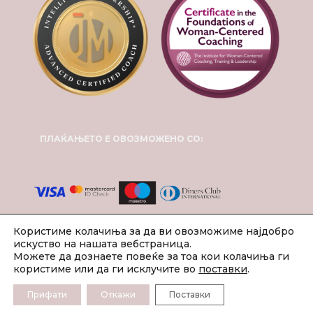
ПЛАЌАЊЕТО Е ОВОЗМОЖЕНО СО:
Користиме колачиња за да ви овозможиме најдобро
искуство на нашата вебстраница.
Можете да дознаете повеќе за тоа кои колачиња ги
користиме или да ги исклучите во
поставки
.
Прифати
Откажи
Поставки
2024 © Инспирит Коучинг