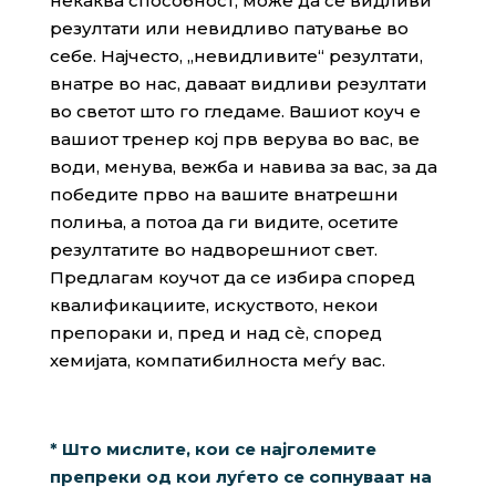
некаква способност, може да се видливи
резултати или невидливо патување во
себе. Најчесто, „невидливите“ резултати,
внатре во нас, даваат видливи резултати
во светот што го гледаме. Вашиот коуч е
вашиот тренер кој прв верува во вас, ве
води, менува, вежба и навива за вас, за да
победите прво на вашите внатрешни
полиња, а потоа да ги видите, осетите
резултатите во надворешниот свет.
Предлагам коучот да се избира според
квалификациите, искуството, некои
препораки и, пред и над сè, според
хемијата, компатибилноста меѓу вас.
* Што мислите, кои се најголемите
препреки
од кои луѓето се сопнуваат на