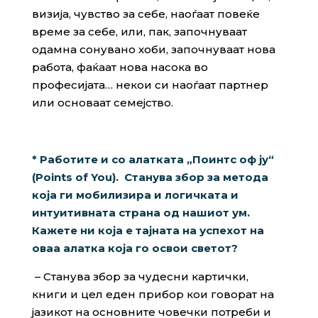
визија, чувство за себе, наоѓаат повеќе
време за себе, или, пак, започнуваат
одамна сонувано хоби, започнуваат нова
работа, фаќаат нова насока во
професијата… некои си наоѓаат партнер
или основаат семејство.
* Работите и со алатката „Поинтс оф ју“
(
Points of You).
Станува збор за метода
која ги мобилизира и логичката и
интуитивната страна од нашиот ум.
Кажете ни која е тајната на успехот на
оваа алатка која го освои светот?
– Станува збор за чудесни картички,
книги и цел еден прибор кои говорат на
јазикот на основните човечки потреби и