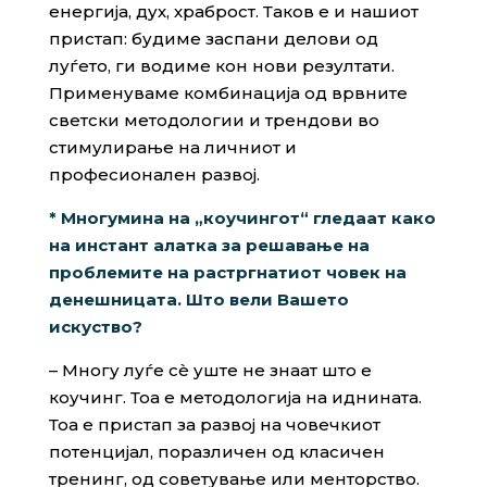
енергија, дух, храброст. Таков е и нашиот
пристап: будиме заспани делови од
луѓето, ги водиме кон нови резултати.
Применуваме комбинација од врвните
светски методологии и трендови во
стимулирање на личниот и
професионален развој.
* Многумина на „коучингот“ гледаат како
на инстант алатка за решавање на
проблемите на растргнатиот човек на
денешницата. Што вели Вашето
искуство?
– Многу луѓе сè уште не знаат што е
коучинг. Тоа е методологија на иднината.
Тоа е пристап за развој на човечкиот
потенцијал, поразличен од класичен
тренинг, од советување или менторство.