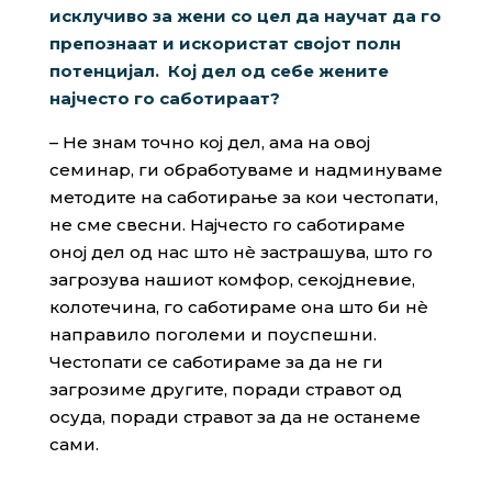
исклучиво за жени со цел да научат да го
препознаат и искористат својот полн
потенцијал. Кој дел од себе жените
најчесто го саботираат?
– Не знам точно кој дел, ама на овој
семинар, ги обработуваме и надминуваме
методите на саботирање за кои честопати,
не сме свесни. Најчесто го саботираме
оној дел од нас што нè застрашува, што го
загрозува нашиот комфор, секојдневие,
колотечина, го саботираме она што би нè
направило поголеми и поуспешни.
Честопати се саботираме за да не ги
загрозиме другите, поради стравот од
осуда, поради стравот за да не останеме
сами.