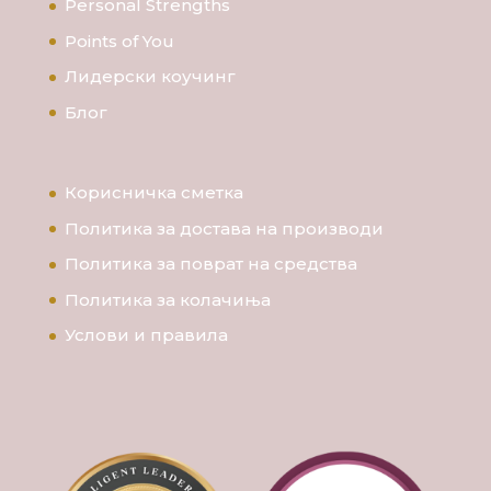
Personal Strengths
Points of You
Лидерски коучинг
Блог
Корисничка сметка
Политика за достава на производи
Политика за поврат на средства
Политика за колачиња
Услови и правила