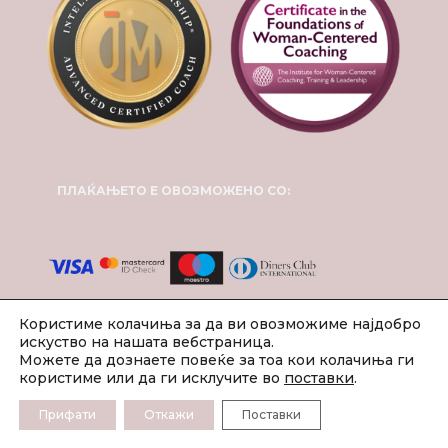
ПЛАЌАЊЕТО Е ОВОЗМОЖЕНО СО:
Користиме колачиња за да ви овозможиме најдобро
искуство на нашата вебстраница.
Можете да дознаете повеќе за тоа кои колачиња ги
користиме или да ги исклучите во
поставки
.
Прифати
Откажи
Поставки
2024 © Инспирит Коучинг